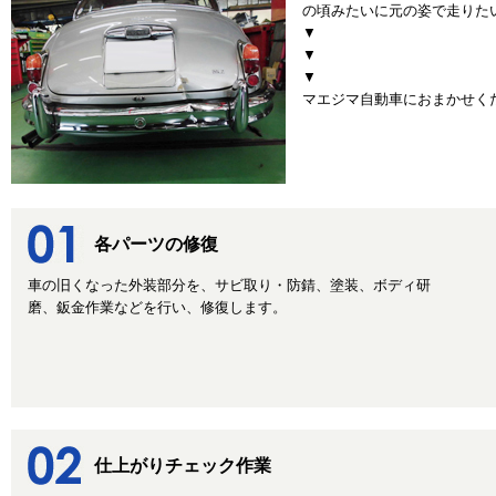
の頃みたいに元の姿で走りた
▼
▼
▼
マエジマ自動車におまかせく
各パーツの修復
車の旧くなった外装部分を、サビ取り・防錆、塗装、ボディ研
磨、鈑金作業などを行い、修復します。
仕上がりチェック作業