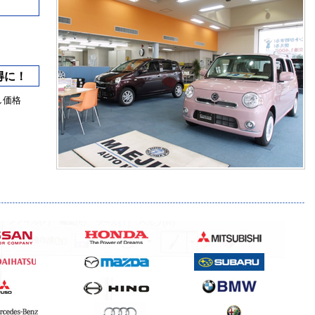
得に！
し価格